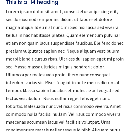
This is a H4 heading
Lorem ipsum dolor sit amet, consectetur adipiscing elit,
sed do eiusmod tempor incididunt ut labore et dolore
magna aliqua. Id eu nisl nunc mi. Sed nisi lacus sed viverra
tellus in hac habitasse platea. Quam elementum pulvinar
etiam non quam lacus suspendisse faucibus. Eleifend donec
pretium vulputate sapien nec. Neque aliquam vestibulum
morbi blandit cursus risus. Ultrices dui sapien eget mi proin
sed. Massa massa ultricies mi quis hendrerit dolor.
Ullamcorper malesuada proin libero nunc consequat
interdum varius sit. Risus feugiat in ante metus dictum at
tempor. Massa sapien faucibus et molestie ac feugiat sed
lectus vestibulum. Risus nullam eget felis eget nunc
lobortis. Malesuada nunc vel risus commodo viverra. Amet
commodo nulla facilisi nullam. Vel risus commodo viverra
maecenas accumsan lacus vel facilisis volutpat. Urna
condimentum mattis pellentesque id nibh. Aliquam purus